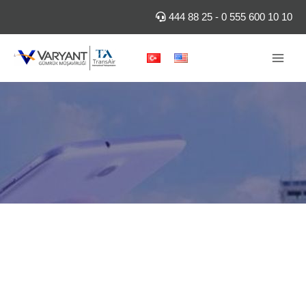
İçeriğe
444 88 25
-
0 555 600 10 10
atla