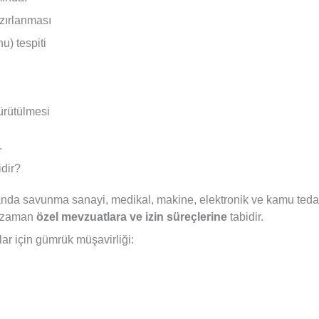
azırlanması
u) tespiti
yürütülmesi
.
dir?
nda savunma sanayi, medikal, makine, elektronik ve kamu tedarik
ğu zaman
özel mevzuatlara ve izin süreçlerine
tabidir.
ar için gümrük müşavirliği: