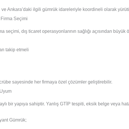
e Ankara’daki ilgili gümrük idareleriyle koordineli olarak yürütü
 Firma Seçimi
ma seçimi, dış ticaret operasyonlarının sağlığı açısından büyük ö
n takip etmeli
crübe sayesinde her firmaya özel çözümler geliştirebilir.
a Uyum
ı bir yapıya sahiptir. Yanlış GTİP tespiti, eksik belge veya hata
ryant Gümrük;