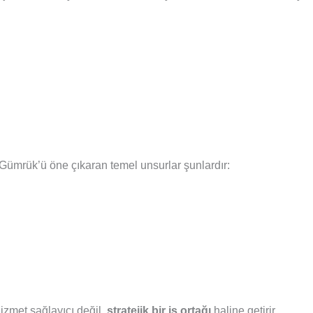
Gümrük’ü öne çıkaran temel unsurlar şunlardır:
hizmet sağlayıcı değil,
stratejik bir iş ortağı
haline getirir.