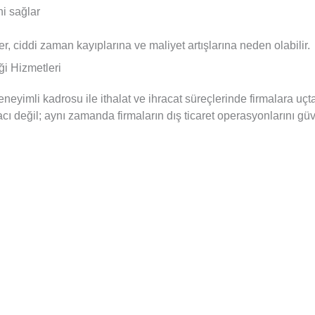
ni sağlar
, ciddi zaman kayıplarına ve maliyet artışlarına neden olabilir.
i Hizmetleri
eyimli kadrosu ile ithalat ve ihracat süreçlerinde firmalara uç
cı değil; aynı zamanda firmaların dış ticaret operasyonlarını gü