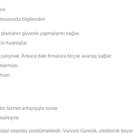
rir
konusunda bilgilendirir
t planlarını güvenle yapmalarını sağlar.
çin Avantajlar
 çalışmak, Ankara’daki firmalara birçok avantaj sağlar:
amlanması
lması
bir hizmet anlayışıyla sunar.
italleşme
tal ortamda yürütülmektedir. Varyant Gümrük, elektronik beyan si