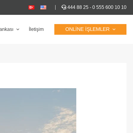
444 88 25
-
0 555 600 10 10
ONLINE İŞLEMLER
Bankası
İletişim