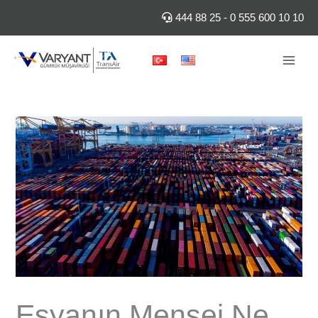
İçeriğe
444 88 25
-
0 555 600 10 10
atla
Eşyanın Menşei Ne