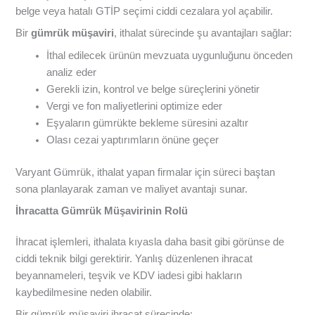
belge veya hatalı GTİP seçimi ciddi cezalara yol açabilir.
Bir
gümrük müşaviri
, ithalat sürecinde şu avantajları sağlar:
İthal edilecek ürünün mevzuata uygunluğunu önceden
analiz eder
Gerekli izin, kontrol ve belge süreçlerini yönetir
Vergi ve fon maliyetlerini optimize eder
Eşyaların gümrükte bekleme süresini azaltır
Olası cezai yaptırımların önüne geçer
Varyant Gümrük, ithalat yapan firmalar için süreci baştan
sona planlayarak zaman ve maliyet avantajı sunar.
İhracatta Gümrük Müşavirinin Rolü
İhracat işlemleri, ithalata kıyasla daha basit gibi görünse de
ciddi teknik bilgi gerektirir. Yanlış düzenlenen ihracat
beyannameleri, teşvik ve KDV iadesi gibi hakların
kaybedilmesine neden olabilir.
Bir gümrük müşaviri ihracat sürecinde: