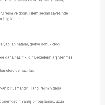
ecikme bedelleri ve ek hizmet ücretleri,
oğru rejim ve doğru işlem seçimi sayesinde
bilgilendirilir.
rde yapılan hatalar, geriye dönük ciddi
re daha hazırlıklıdır. Belgelerin arşivlenmesi,
lemelere de hazırlar.
yan bir uzmandır. Hangi rejimin daha
ik önemdedir. Yanlış bir başlangıç, uzun