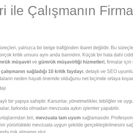
 ile Çalışmanın Firma
süreçleri, yalnızca bir belge trafiğinden ibaret değildir. Bu süre
 birçok kritik unsuru aynı anda barındırır. Küçük bir hata dahi cid
mrük müşaviri
ve
gümrük müşavirliği hizmetleri
, firmalar için
çalışmanın sağladığı 10 kritik faydayı
, detaylı ve SEO uyumlu 
faydaların neden hayati önemde olduğunu net biçimde ortaya koya
ajı
ı bir yapıya sahiptir. Kanunlar, yönetmelikler, tebliğler ve uygu
malar, farkında olmadan mevzuata aykırı işlemler yapabilir.
tajlarından biri,
mevzuata tam uyum
sağlamasıdır. Profesyon
nin yürürlükteki mevzuata uygun şekilde gerçekleştirilmesini sağ
nda risk almamış olur.