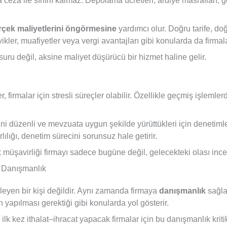
ceza ile sınırlı kalmaz. Depolama ücretleri, ardiye masrafları, g
rçek maliyetlerini öngörmesine
yardımcı olur. Doğru tarife, d
kler, muafiyetler veya vergi avantajları gibi konularda da firmalar 
uru değil, aksine maliyet düşürücü bir hizmet haline gelir.
 firmalar için stresli süreçler olabilir. Özellikle geçmiş işlemle
ini düzenli ve mevzuata uygun şekilde yürüttükleri için denetimle
lılığı, denetim sürecini sorunsuz hale getirir.
müşavirliği firmayı sadece bugüne değil, gelecekteki olası ince
l Danışmanlık
yen bir kişi değildir. Aynı zamanda firmaya
danışmanlık
sağla
 yapılması gerektiği gibi konularda yol gösterir.
ilk kez ithalat–ihracat yapacak firmalar için bu danışmanlık krit