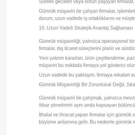
Sürekli geciken veya sorun yaşayan firmalar, ti
Gümrük müşaviri ile çalışan firmalar, işlemleri
durum, uzun vadede iş ortaklıklarını ve müşteri
10. Uzun Vadeli Stratejik Avantaj Sağlaması
Gümrük müşavirliği, yalnızca operasyonel bi
firmalar, dış ticaret süreçlerini planlı ve sürdür
Yeni yatırım kararları, ürün çeşitlendirme, 
müşaviri bu noktada firmaya yol gösterici olur
Uzun vadede bu yaklaşım, firmaya rekabet ava
Gümrük Müşavirliği Bir Zorunluluk Değil, Strat
Gümrük müşaviri ile çalışmak, yalnızca mevzua
itibar yönetimini aynı anda kapsayan bütüncü
İthalat ve ihracat yapan firmalar için gümrük
büyüme anlamına gelir. Bu nedenle gümrük müşav