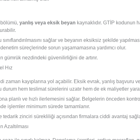
k bölümü,
yanlış veya eksik beyan
kaynaklıdır. GTİP kodunun ha
rabilir.
sınıflandırılmasını sağlar ve beyanın eksiksiz şekilde yapılmasın
 denetim süreçlerinde sorun yaşamamasına yardımcı olur.
 gümrük nezdindeki güvenilirliğini de artırır.
el Hız
i zaman kayıplarına yol açabilir. Eksik evrak, yanlış başvuru v
rum hem teslimat sürelerini uzatır hem de ek maliyetler yarat
na planlı ve hızlı ilerlemesini sağlar. Belgelerin önceden kont
inde işlemler minimum sürede tamamlanır.
edarik zinciri sürekliliği açısından firmalara ciddi avantaj sağla
n Azaltılması