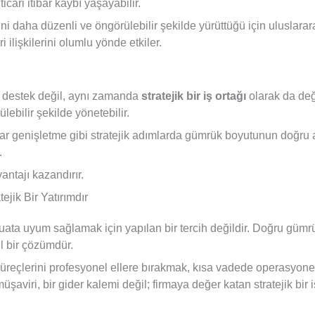
cari itibar kaybı yaşayabilir.
ni daha düzenli ve öngörülebilir şekilde yürüttüğü için uluslararas
 ilişkilerini olumlu yönde etkiler.
r destek değil, aynı zamanda
stratejik bir iş ortağı
olarak da değ
ülebilir şekilde yönetebilir.
pazar genişletme gibi stratejik adımlarda gümrük boyutunun doğru
.
ntajı kazandırır.
ejik Bir Yatırımdır
ta uyum sağlamak için yapılan bir tercih değildir. Doğru gümrük
l bir çözümdür.
 süreçlerini profesyonel ellere bırakmak, kısa vadede operasyonel
iri, bir gider kalemi değil; firmaya değer katan stratejik bir iş