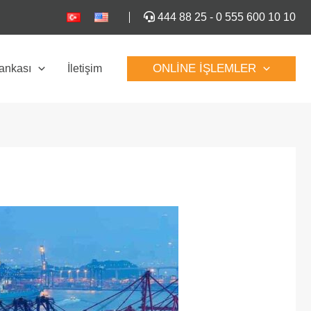
444 88 25
-
0 555 600 10 10
ONLINE İŞLEMLER
Bankası
İletişim